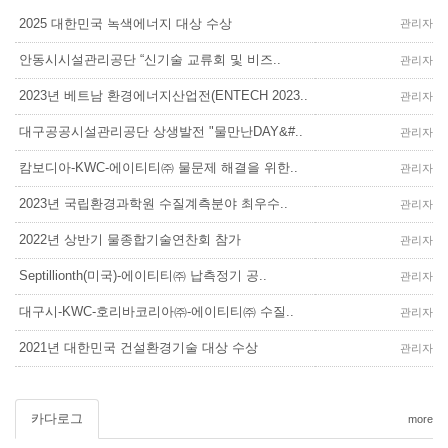
2025 대한민국 녹색에너지 대상 수상
관리자
안동시시설관리공단 “신기술 교류회 및 비즈..
관리자
2023년 베트남 환경에너지산업전(ENTECH 2023..
관리자
대구공공시설관리공단 상생발전 "물만난DAY&#..
관리자
캄보디아-KWC-에이티티㈜ 물문제 해결을 위한..
관리자
2023년 국립환경과학원 수질계측분야 최우수..
관리자
2022년 상반기 물종합기술연찬회 참가
관리자
Septillionth(미국)-에이티티㈜ 납측정기 공..
관리자
대구시-KWC-호리바코리아㈜-에이티티㈜ 수질..
관리자
2021년 대한민국 건설환경기술 대상 수상
관리자
카다로그
more