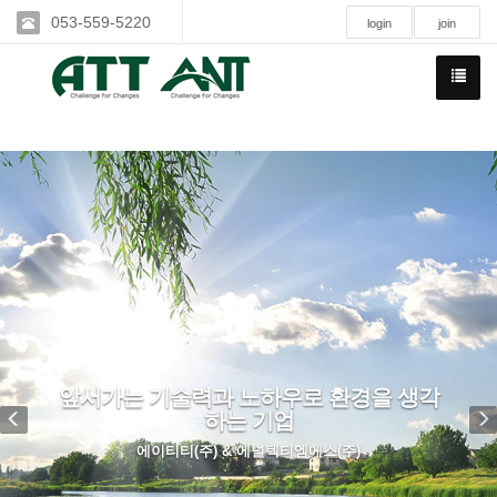
053-559-5220
login
join
Previous
N
앞서가는 기술력과 노하우로 환경을 생각
하는 기업
에이티티(주) & 에널텍티엠에스(주)