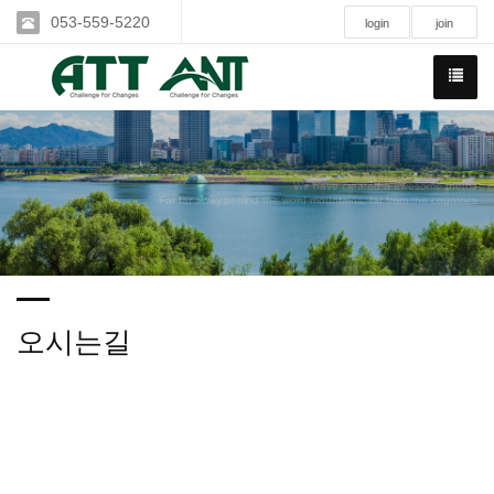
053-559-5220
login
join
We have created a awesome theme
Far far away,behind the word mountains, far from the countries
오시는길