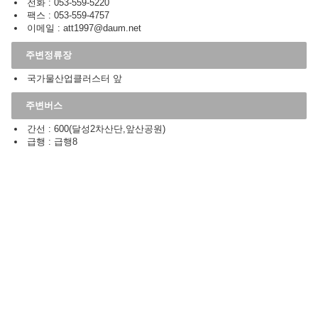
전화 : 053-559-5220
팩스 : 053-559-4757
이메일 : att1997@daum.net
주변정류장
국가물산업클러스터 앞
주변버스
간선 : 600(달성2차산단,앞산공원)
급행 : 급행8